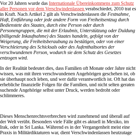
Vor 20 Jahren wurde das
Internationale Übereinkommens zum Schutz
aller Personen vor dem Verschwindenlassen
verabschiedet, 2010 trat es
in Kraft. Nach Artikel 2 gilt als Verschwindenlassen die
Festnahme,
Haft, Entführung oder jede andere Form von Freiheitsentzug durch
Bedienstete des Staates, durch eine Person oder durch
Personengruppen, die mit der Erlaubnis, Unterstützung oder Duldung
(billigende Inkaufnahme) des Staates handeln, gefolgt von der
Weigerung, die Freiheitsberaubung zu bestätigen, oder von einer
Verschleierung des Schicksals oder des Aufenthaltsortes der
verschwundenen Person, wodurch sie dem Schutz des Gesetzes
entzogen wird.
In der Realität bedeutet dies, dass Familien oft Monate oder Jahre nicht
wissen, was mit ihren verschwundenen Angehörigen geschehen ist, ob
sie überhaupt noch leben, und wer dafür verantwortlich ist. Oft hat das
erhebliche finanzielle Folgen für die Familien, und nicht selten geraten
suchende Angehörige selbst unter Druck, werden bedroht oder
schlimmeres.
Dieses Menschenrechtsverbrechen wird zunehmend und überall auf
der Welt verübt. Besonders viele Fälle gibt es aktuell in Mexiko, im
Irak, oder in Sri Lanka. Während es in der Vergangenheit meist eine
Praxis in Militärdiktaturen war, dient Verschwindenlassen heutzutage