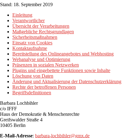
Stand: 18. September 2019
Einleitung
Verantwortlicher
Übersicht der Verarbeitungen
Maßgebliche Rechtsgrundlagen
Sicherheitsmaßnahmen
Einsatz von Cookies
Kontaktaufnahme
Bereitstellung des Onlineangebotes und Webhosting
Webanalyse und Optimierung
Präsenzen in sozialen Netzwerken
Plugins und eingebettete Funktionen sowie Inhalte
Löschung von Daten
Änderung und Aktualisierung der Datenschutzerklärung
Rechte der betroffenen Personen
Begriffsdefinitionen
Barbara Lochbihler
c/o IFFF
Haus der Demokratie & Menschenrechte
Greifswalder Straße 4
10405 Berlin
E-Mail-Adresse
:
barbara-lochbihler@gmx.de