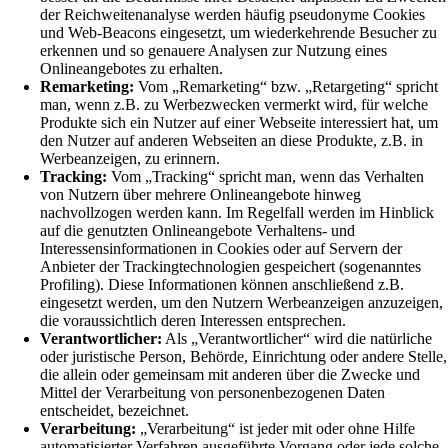
der Reichweitenanalyse werden häufig pseudonyme Cookies
und Web-Beacons eingesetzt, um wiederkehrende Besucher zu
erkennen und so genauere Analysen zur Nutzung eines
Onlineangebotes zu erhalten.
Remarketing:
Vom „Remarketing“ bzw. „Retargeting“ spricht
man, wenn z.B. zu Werbezwecken vermerkt wird, für welche
Produkte sich ein Nutzer auf einer Webseite interessiert hat, um
den Nutzer auf anderen Webseiten an diese Produkte, z.B. in
Werbeanzeigen, zu erinnern.
Tracking:
Vom „Tracking“ spricht man, wenn das Verhalten
von Nutzern über mehrere Onlineangebote hinweg
nachvollzogen werden kann. Im Regelfall werden im Hinblick
auf die genutzten Onlineangebote Verhaltens- und
Interessensinformationen in Cookies oder auf Servern der
Anbieter der Trackingtechnologien gespeichert (sogenanntes
Profiling). Diese Informationen können anschließend z.B.
eingesetzt werden, um den Nutzern Werbeanzeigen anzuzeigen,
die voraussichtlich deren Interessen entsprechen.
Verantwortlicher:
Als „Verantwortlicher“ wird die natürliche
oder juristische Person, Behörde, Einrichtung oder andere Stelle,
die allein oder gemeinsam mit anderen über die Zwecke und
Mittel der Verarbeitung von personenbezogenen Daten
entscheidet, bezeichnet.
Verarbeitung:
„Verarbeitung“ ist jeder mit oder ohne Hilfe
automatisierter Verfahren ausgeführte Vorgang oder jede solche