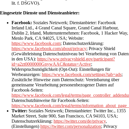
lit. f. DSGVO).
Eingesetzte Dienste und Diensteanbieter:
Facebook:
Soziales Netzwerk; Dienstanbieter: Facebook
Ireland Ltd., 4 Grand Canal Square, Grand Canal Harbour,
Dublin 2, Irland, Mutterunternehmen: Facebook, 1 Hacker Way,
Menlo Park, CA 94025, USA; Website:
https://www.facebook.com
; Datenschutzerklärung:
https://www.facebook.com/about/privacy
; Privacy Shield
(Gewährleistung Datenschutzniveau bei Verarbeitung von Daten
in den USA):
https://www.privacyshield.gov/participant?
id=a2zt0000000GnywAAC&status=Active
;
Widerspruchsmöglichkeit (Opt-Out): Einstellungen für
Werbeanzeigen:
https://www.facebook.com/settings?tab=ads
;
Zusätzliche Hinweise zum Datenschutz: Vereinbarung über
gemeinsame Verarbeitung personenbezogener Daten auf
Facebook-Seiten:
https://www.facebook.com/legal/terms/page_controller_addend
Datenschutzhinweise für Facebook-Seiten:
https://www.facebook.com/legal/terms/information_about_page_
Twitter:
Soziales Netzwerk; Dienstanbieter: Twitter Inc., 1355
Market Street, Suite 900, San Francisco, CA 94103, USA;
Datenschutzerklärung:
https://twitter.com/de/privacy
,
(Einstellungen)
https://twitter.com/personalization
; Privacy