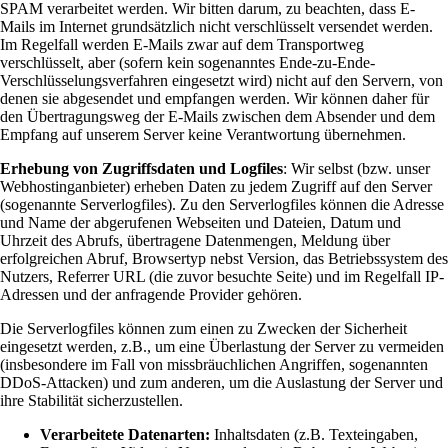
SPAM verarbeitet werden. Wir bitten darum, zu beachten, dass E-
Mails im Internet grundsätzlich nicht verschlüsselt versendet werden.
Im Regelfall werden E-Mails zwar auf dem Transportweg
verschlüsselt, aber (sofern kein sogenanntes Ende-zu-Ende-
Verschlüsselungsverfahren eingesetzt wird) nicht auf den Servern, von
denen sie abgesendet und empfangen werden. Wir können daher für
den Übertragungsweg der E-Mails zwischen dem Absender und dem
Empfang auf unserem Server keine Verantwortung übernehmen.
Erhebung von Zugriffsdaten und Logfiles
: Wir selbst (bzw. unser
Webhostinganbieter) erheben Daten zu jedem Zugriff auf den Server
(sogenannte Serverlogfiles). Zu den Serverlogfiles können die Adresse
und Name der abgerufenen Webseiten und Dateien, Datum und
Uhrzeit des Abrufs, übertragene Datenmengen, Meldung über
erfolgreichen Abruf, Browsertyp nebst Version, das Betriebssystem des
Nutzers, Referrer URL (die zuvor besuchte Seite) und im Regelfall IP-
Adressen und der anfragende Provider gehören.
Die Serverlogfiles können zum einen zu Zwecken der Sicherheit
eingesetzt werden, z.B., um eine Überlastung der Server zu vermeiden
(insbesondere im Fall von missbräuchlichen Angriffen, sogenannten
DDoS-Attacken) und zum anderen, um die Auslastung der Server und
ihre Stabilität sicherzustellen.
Verarbeitete Datenarten:
Inhaltsdaten (z.B. Texteingaben,