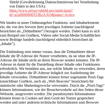
Shield (Gewährleistung Datenschutzniveau bei Verarbeitung
von Daten in den USA):
https://www.privacyshield.gov/participant?
id=a2zt0000000TORzAAO&status=Active
.
Wir binden in unser Onlineangebot Funktions- und Inhaltselemente
ein, die von den Servern ihrer jeweiligen Anbieter (nachfolgend
bezeichnet als „Drittanbieter”) bezogen werden. Dabei kann es sich
zum Beispiel um Grafiken, Videos oder Social-Media-Schaltflächen
sowie Beiträge handeln (nachfolgend einheitlich bezeichnet als
„Inhalte”).
Die Einbindung setzt immer voraus, dass die Drittanbieter dieser
Inhalte die IP-Adresse der Nutzer verarbeiten, da sie ohne die IP-
Adresse die Inhalte nicht an deren Browser senden könnten. Die IP-
Adresse ist damit für die Darstellung dieser Inhalte oder Funktionen
erforderlich. Wir bemühen uns, nur solche Inhalte zu verwenden, deren
jeweilige Anbieter die IP-Adresse lediglich zur Auslieferung der
Inhalte verwenden. Drittanbieter können ferner sogenannte Pixel-Tags
(unsichtbare Grafiken, auch als „Web Beacons“ bezeichnet) für
statistische oder Marketingzwecke verwenden. Durch die „Pixel-Tags“
können Informationen, wie der Besucherverkehr auf den Seiten dieser
Webseite, ausgewertet werden. Die pseudonymen Informationen
können ferner in Cookies auf dem Gerät der Nutzer gespeichert
werden und unter anderem technische Informationen zum Browser