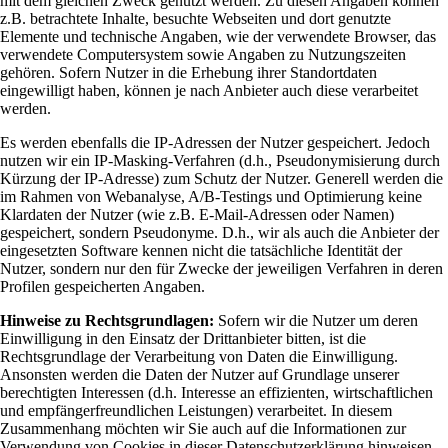
mit dem gleichen Zweck genutzt werden. Zu diesen Angaben können
z.B. betrachtete Inhalte, besuchte Webseiten und dort genutzte
Elemente und technische Angaben, wie der verwendete Browser, das
verwendete Computersystem sowie Angaben zu Nutzungszeiten
gehören. Sofern Nutzer in die Erhebung ihrer Standortdaten
eingewilligt haben, können je nach Anbieter auch diese verarbeitet
werden.
Es werden ebenfalls die IP-Adressen der Nutzer gespeichert. Jedoch
nutzen wir ein IP-Masking-Verfahren (d.h., Pseudonymisierung durch
Kürzung der IP-Adresse) zum Schutz der Nutzer. Generell werden die
im Rahmen von Webanalyse, A/B-Testings und Optimierung keine
Klardaten der Nutzer (wie z.B. E-Mail-Adressen oder Namen)
gespeichert, sondern Pseudonyme. D.h., wir als auch die Anbieter der
eingesetzten Software kennen nicht die tatsächliche Identität der
Nutzer, sondern nur den für Zwecke der jeweiligen Verfahren in deren
Profilen gespeicherten Angaben.
Hinweise zu Rechtsgrundlagen:
Sofern wir die Nutzer um deren
Einwilligung in den Einsatz der Drittanbieter bitten, ist die
Rechtsgrundlage der Verarbeitung von Daten die Einwilligung.
Ansonsten werden die Daten der Nutzer auf Grundlage unserer
berechtigten Interessen (d.h. Interesse an effizienten, wirtschaftlichen
und empfängerfreundlichen Leistungen) verarbeitet. In diesem
Zusammenhang möchten wir Sie auch auf die Informationen zur
Verwendung von Cookies in dieser Datenschutzerklärung hinweisen.