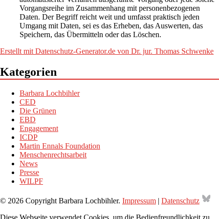
Vorgangsreihe im Zusammenhang mit personenbezogenen
Daten. Der Begriff reicht weit und umfasst praktisch jeden
Umgang mit Daten, sei es das Erheben, das Auswerten, das
Speichern, das Übermitteln oder das Löschen.
Erstellt mit Datenschutz-Generator.de von Dr. jur. Thomas Schwenke
Kategorien
Barbara Lochbihler
CED
Die Grünen
EBD
Engagement
ICDP
Martin Ennals Foundation
Menschenrechtsarbeit
News
Presse
WILPF
Bl
© 2026 Copyright Barbara Lochbihler.
Impressum
|
Datenschutz
Diese Webseite verwendet Cookies, um die Bedienfreundlichkeit zu