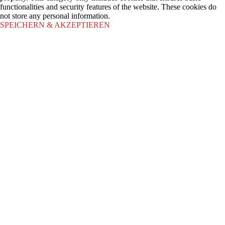
functionalities and security features of the website. These cookies do
not store any personal information.
SPEICHERN & AKZEPTIEREN
Scroll
Up