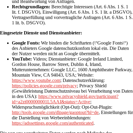
und Beantwortung von Anfragen.
Rechtsgrundlagen:
Berechtigte Interessen (Art. 6 Abs. 1 S. 1
lit. f. DSGVO), Einwilligung (Art. 6 Abs. 1 S. 1 lit. a DSGVO),
Vertragserfüllung und vorvertragliche Anfragen (Art. 6 Abs. 1 S.
1 lit. b. DSGVO).
Eingesetzte Dienste und Diensteanbieter:
Google Fonts:
Wir binden die Schriftarten (\“Google Fonts\“)
des Anbieters Google datenschutzkonfom lokal ein. Die Daten
der Nutzer werden nicht an Google übermittelt.
YouTube:
Videos; Dienstanbieter: Google Ireland Limited,
Gordon House, Barrow Street, Dublin 4, Irland,
Mutterunternehmen: Google LLC, 1600 Amphitheatre Parkway,
Mountain View, CA 94043, USA; Website:
https://www.youtube.com
; Datenschutzerklärung:
https://policies.google.com/privacy
; Privacy Shield
(Gewährleistung Datenschutzniveau bei Verarbeitung von Daten
in den USA):
https://www.privacyshield.gov/participant?
id=a2zt000000001L5AAI&status=Active
;
Widerspruchsmöglichkeit (Opt-Out): Opt-Out-Plugin:
http://tools.google.com/dlpage/gaoptout?hl=de
, Einstellungen für
die Darstellung von Werbeeinblendungen:
https://adssettings.google.com/authenticated
.