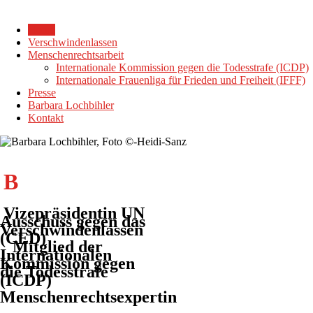
Home
Verschwindenlassen
Menschenrechtsarbeit
Internationale Kommission gegen die Todesstrafe (ICDP)
Internationale Frauenliga für Frieden und Freiheit (IFFF)
Presse
Barbara Lochbihler
Kontakt
B
arbara Lochbihler
Vizepräsidentin UN
Ausschuss gegen das
Verschwindenlassen
(CED)
Mitglied der
Internationalen
Kommission gegen
die Todesstrafe
(ICDP)
Menschenrechtsexpertin