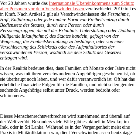
Vor 20 Jahren wurde das
Internationale Übereinkommens zum Schutz
aller Personen vor dem Verschwindenlassen
verabschiedet, 2010 trat es
in Kraft. Nach Artikel 2 gilt als Verschwindenlassen die
Festnahme,
Haft, Entführung oder jede andere Form von Freiheitsentzug durch
Bedienstete des Staates, durch eine Person oder durch
Personengruppen, die mit der Erlaubnis, Unterstützung oder Duldung
(billigende Inkaufnahme) des Staates handeln, gefolgt von der
Weigerung, die Freiheitsberaubung zu bestätigen, oder von einer
Verschleierung des Schicksals oder des Aufenthaltsortes der
verschwundenen Person, wodurch sie dem Schutz des Gesetzes
entzogen wird.
In der Realität bedeutet dies, dass Familien oft Monate oder Jahre nicht
wissen, was mit ihren verschwundenen Angehörigen geschehen ist, ob
sie überhaupt noch leben, und wer dafür verantwortlich ist. Oft hat das
erhebliche finanzielle Folgen für die Familien, und nicht selten geraten
suchende Angehörige selbst unter Druck, werden bedroht oder
schlimmeres.
Dieses Menschenrechtsverbrechen wird zunehmend und überall auf
der Welt verübt. Besonders viele Fälle gibt es aktuell in Mexiko, im
Irak, oder in Sri Lanka. Während es in der Vergangenheit meist eine
Praxis in Militärdiktaturen war, dient Verschwindenlassen heutzutage