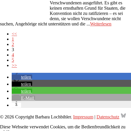
Verschwundenen ausgeführt. Es gibt es
keinen ernsthaften Grund für Staaten, die
Konvention nicht zu ratifizieren – es sei
denn, sie wollen Verschwundene nicht
suchen, Angehörige nicht unterstützen und die ...
Weiterlesen
<<
1
2
3
4
5
>>
teilen
teilen
teilen
E-Mail
Bl
© 2026 Copyright Barbara Lochbihler.
Impressum
|
Datenschutz
Diese Webseite verwendet Cookies, um die Bedienfreundlichkeit zu