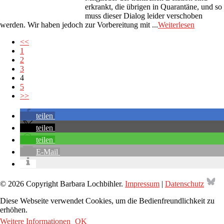
erkrankt, die übrigen in Quarantäne, und so
muss dieser Dialog leider verschoben
werden. Wir haben jedoch zur Vorbereitung mit ...
Weiterlesen
<<
1
2
3
4
5
>>
teilen
teilen
teilen
E-Mail
Bl
© 2026 Copyright Barbara Lochbihler.
Impressum
|
Datenschutz
Diese Webseite verwendet Cookies, um die Bedienfreundlichkeit zu
erhöhen.
Weitere Informationen
OK