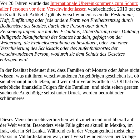
Vor 20 Jahren wurde das
Internationale Übereinkommens zum Schutz
aller Personen vor dem Verschwindenlassen
verabschiedet, 2010 trat es
in Kraft. Nach Artikel 2 gilt als Verschwindenlassen die
Festnahme,
Haft, Entführung oder jede andere Form von Freiheitsentzug durch
Bedienstete des Staates, durch eine Person oder durch
Personengruppen, die mit der Erlaubnis, Unterstützung oder Duldung
(billigende Inkaufnahme) des Staates handeln, gefolgt von der
Weigerung, die Freiheitsberaubung zu bestätigen, oder von einer
Verschleierung des Schicksals oder des Aufenthaltsortes der
verschwundenen Person, wodurch sie dem Schutz des Gesetzes
entzogen wird.
In der Realität bedeutet dies, dass Familien oft Monate oder Jahre nicht
wissen, was mit ihren verschwundenen Angehörigen geschehen ist, ob
sie überhaupt noch leben, und wer dafür verantwortlich ist. Oft hat das
erhebliche finanzielle Folgen für die Familien, und nicht selten geraten
suchende Angehörige selbst unter Druck, werden bedroht oder
schlimmeres.
Dieses Menschenrechtsverbrechen wird zunehmend und überall auf
der Welt verübt. Besonders viele Fälle gibt es aktuell in Mexiko, im
Irak, oder in Sri Lanka. Während es in der Vergangenheit meist eine
Praxis in Militärdiktaturen war, dient Verschwindenlassen heutzutage