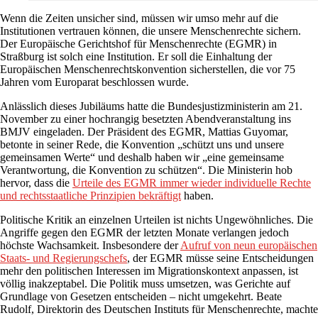
Wenn die Zeiten unsicher sind, müssen wir umso mehr auf die
Institutionen vertrauen können, die unsere Menschenrechte sichern.
Der Europäische Gerichtshof für Menschenrechte (EGMR) in
Straßburg ist solch eine Institution. Er soll die Einhaltung der
Europäischen Menschenrechtskonvention sicherstellen, die vor 75
Jahren vom Europarat beschlossen wurde.
Anlässlich dieses Jubiläums hatte die Bundesjustizministerin am 21.
November zu einer hochrangig besetzten Abendveranstaltung ins
BMJV eingeladen. Der Präsident des EGMR, Mattias Guyomar,
betonte in seiner Rede, die Konvention „schützt uns und unsere
gemeinsamen Werte“ und deshalb haben wir „eine gemeinsame
Verantwortung, die Konvention zu schützen“. Die Ministerin hob
hervor, dass die
Urteile des EGMR immer wieder individuelle Rechte
und rechtsstaatliche Prinzipien bekräftigt
haben.
Politische Kritik an einzelnen Urteilen ist nichts Ungewöhnliches. Die
Angriffe gegen den EGMR der letzten Monate verlangen jedoch
höchste Wachsamkeit. Insbesondere der
Aufruf von neun europäischen
Staats- und Regierungschefs
, der EGMR müsse seine Entscheidungen
mehr den politischen Interessen im Migrationskontext anpassen, ist
völlig inakzeptabel. Die Politik muss umsetzen, was Gerichte auf
Grundlage von Gesetzen entscheiden – nicht umgekehrt. Beate
Rudolf, Direktorin des Deutschen Instituts für Menschenrechte, machte