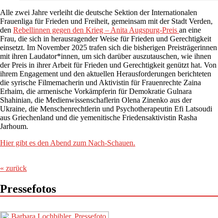
Alle zwei Jahre verleiht die deutsche Sektion der Internationalen
Frauenliga für Frieden und Freiheit, gemeinsam mit der Stadt Verden,
den
Rebellinnen gegen den Krieg – Anita Augspurg-Preis
an eine
Frau, die sich in herausragender Weise für Frieden und Gerechtigkeit
einsetzt. Im November 2025 trafen sich die bisherigen Preisträgerinnen
mit ihren Laudator*innen, um sich darüber auszutauschen, wie ihnen
der Preis in ihrer Arbeit für Frieden und Gerechtigkeit genützt hat. Von
ihrem Engagement und den aktuellen Herausforderungen berichteten
die syrische Filmemacherin und Aktivistin für Frauenrechte Zaina
Erhaim, die armenische Vorkämpferin für Demokratie Gulnara
Shahinian, die Medienwissenschaflerin Olena Zinenko aus der
Ukraine, die Menschenrechtlerin und Psychotherapeutin Efi Latsoudi
aus Griechenland und die yemenitische Friedensaktivistin Rasha
Jarhoum.
Hier gibt es den Abend zum Nach-Schauen.
« zurück
Pressefotos