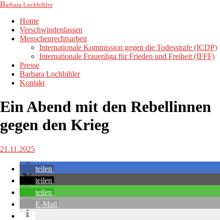
B
arbara Lochbihler
Home
Verschwindenlassen
Menschenrechtsarbeit
Internationale Kommission gegen die Todesstrafe (ICDP)
Internationale Frauenliga für Frieden und Freiheit (IFFF)
Presse
Barbara Lochbihler
Kontakt
Ein Abend mit den Rebellinnen
gegen den Krieg
21.11.2025
teilen
teilen
teilen
E-Mail